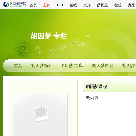
首页
－
新闻
－
NLP
－
催眠
－
完形
－
萨提亚
－
教练
－
九型
胡因梦 专栏
首页
胡因梦简介
胡因梦文库
胡因梦课程
胡因梦
胡因梦课程
无内容