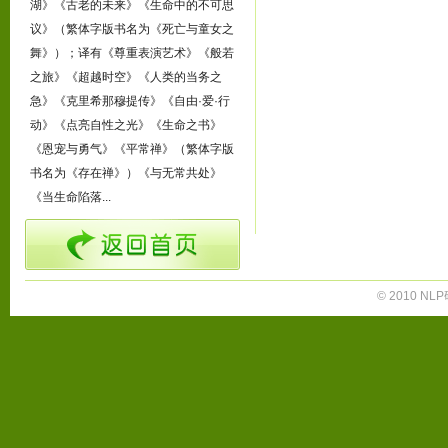
湖》《古老的未来》《生命中的不可思
议》（繁体字版书名为《死亡与童女之
舞》）；译有《尊重表演艺术》《般若
之旅》《超越时空》《人类的当务之
急》《克里希那穆提传》《自由·爱·行
动》《点亮自性之光》《生命之书》
《恩宠与勇气》《平常禅》（繁体字版
书名为《存在禅》）《与无常共处》
《当生命陷落...
© 2010 NLP