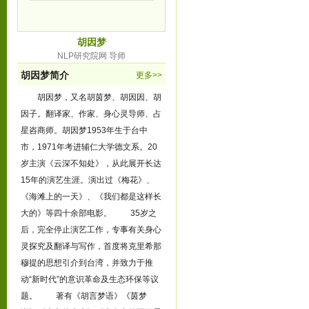
胡因梦
NLP研究院网 导师
胡因梦简介
更多>>
胡因梦，又名胡茵梦、胡因因、胡
因子。翻译家、作家、身心灵导师、占
星咨商师。胡因梦1953年生于台中
市，1971年考进辅仁大学德文系。20
岁主演《云深不知处》，从此展开长达
15年的演艺生涯。演出过《梅花》、
《海滩上的一天》、《我们都是这样长
大的》等四十余部电影。 35岁之
后，完全停止演艺工作，专事有关身心
灵探究及翻译与写作，首度将克里希那
穆提的思想引介到台湾，并致力于推
动“新时代”的意识革命及生态环保等议
题。 著有《胡言梦语》《茵梦